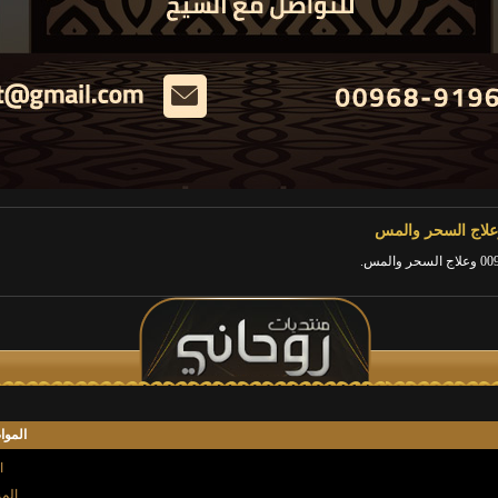
الموا
ا
المش