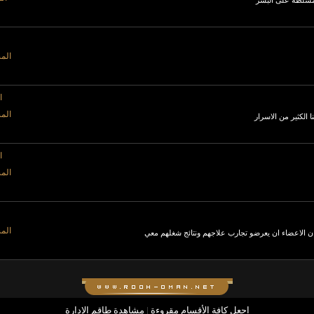
لمسلطه على البشر
المش
ا
المش
الكثير من الاسرار
ا
المش
المش
ان الاعضاء ان يعرضو تجارب علاجهم ونتائج شغلهم معي
اجعل كافة الأقسام مقروءة
|
مشاهدة طاقم الإدارة