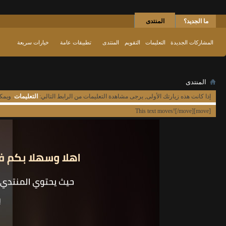
ما الجديد؟
المنتدى
المشاركات الجديدة
التعليمات
التقويم
المنتدى
تطبيقات عامة
خيارات سريعة
المنتدى
إذا كانت هذه زيارتك الأولى, يرجى مشاهدة التعليمات من الرابط التالي:
التعليمات
. ويمك
[move]This text moves![/move]