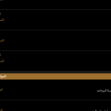
ا
المش
المش
ا
المش
الموا
الم
نا الروحانيه
الم