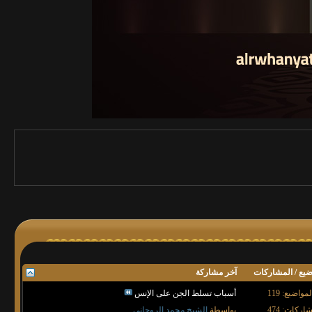
ضيع / المشاركات
آخر مشاركة
لمواضيع: 119
أسباب تسلط الجن على الإنس
اركات: 474
بواسطة
الشيخ محمد الروحاني