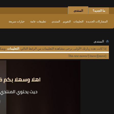
ما الجديد؟
المنتدى
المشاركات الجديدة
التعليمات
التقويم
المنتدى
تطبيقات عامة
خيارات سريعة
المنتدى
إذا كانت هذه زيارتك الأولى, يرجى مشاهدة التعليمات من الرابط التالي:
التعليمات
. ويمك
[move]This text moves![/move]