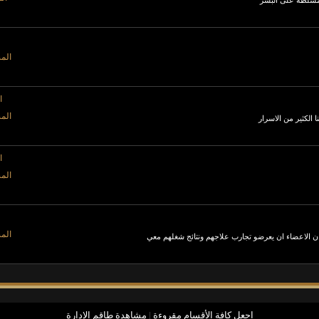
لمسلطه على البشر
المش
ا
المش
الكثير من الاسرار
ا
المش
المش
ان الاعضاء ان يعرضو تجارب علاجهم ونتائج شغلهم معي
اجعل كافة الأقسام مقروءة
|
مشاهدة طاقم الإدارة