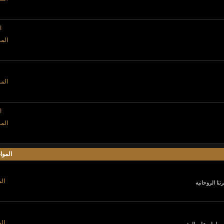
ا
المش
المش
ا
المش
الموا
الم
نا الروحانيه
الم