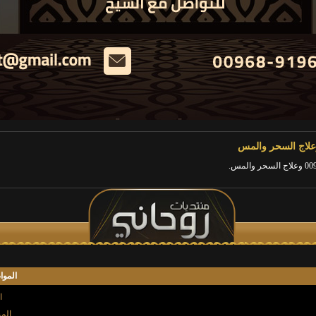
الموا
ا
المش