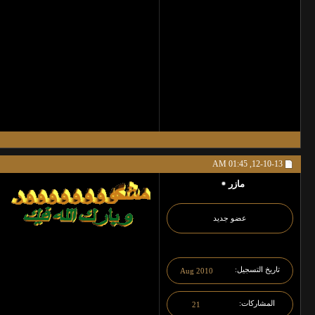
01:45 AM
12-10-13,
مازر
عضو جديد
تاريخ التسجيل
Aug 2010
المشاركات
21