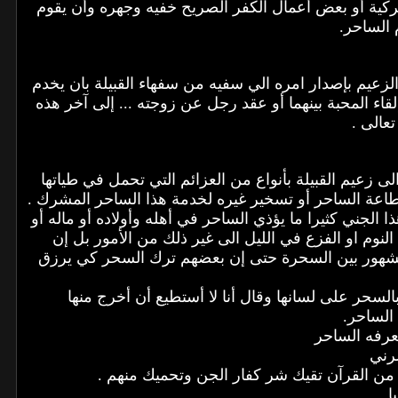
شركية أو بعض أعمال الكفر الصريح خفيه وجهره وأن يقوم
الساحر.
لزعيم بإصدار امره الي سفيه من سفهاء القبيلة بان يخدم
لقاء المحبة بينهما أو عقد رجل عن زوجته ... إلى آخر هذه
تعالى .
 زعيم القبيلة بأنواع من العزائم التي تحمل في طياتها
 بطاعة الساحر أو تسخير غيره لخدمة هذا الساحر المشرك .
الجني كثيرا ما يؤذي الساحر في أهله وأولاده أو ماله أو
 النوم او الفزع في الليل الى غير ذلك من الأمور بل إن
ا مشهور بين السحرة حتى إن بعضهم ترك السحر كي يرزق
لسحر على لسانها وقال أنا لا أستطيع أن أخرج منها
الساحر.
عرفه الساحر
رني
 من القرآن تقيك شر كفار الجن وتحميك منهم .
ا.