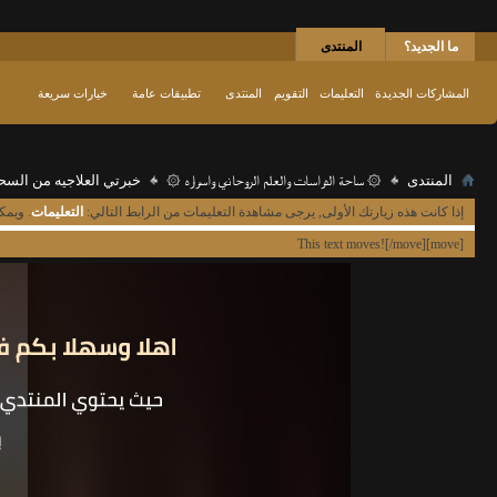
ما الجديد؟
المنتدى
المشاركات الجديدة
التعليمات
التقويم
المنتدى
تطبيقات عامة
خيارات سريعة
المنتدى
۞ ساحة الدراسات والعلم الروحاني واسراره ۞
خبرتي العلاجيه من السح
إذا كانت هذه زيارتك الأولى, يرجى مشاهدة التعليمات من الرابط التالي:
التعليمات
. ويمك
[move]This text moves![/move]