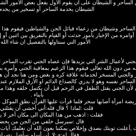
ين الساحر و الشيطان على ان يقوم الاول بفعل بعض الامور ال
الشيطان بخدمة الساحر أو تسخير من يخدم 
ين الساحر وشيطان من زعماء قبائل الجن والشياطين فيقوم هذا ا
وامره من الإخبار بأمور حدثت أو القيام بالتفريق بين اثنين أو إ
الأمور التي سنتاولها بالتفصيل ان شاء الله 
جني لأعمال الشر التي يريدها فإن عصاه الجني تقرب الساحر الى
به من دون الله تعالى فيقوم هذا الزعيم بمعاقبة الجني وأمره
 والجني المسخر لخدماته علاقة كره و بغض ومن هنا نجد أن هذا 
 الساحر نفسه وهو لا يدري كالصداع الدائم او الأرق الملازم عند
لدون لأن الجني يقتل الطفل في الرحم قبل أن يكتمل خلقه وهذ
بأبناء .
يضة امرأة أصابها سحر فلما قرأت عليها القرآن نطق الموكل با
قلت :لماذا ؟ قال قله:أني أخشى أن يقتلني 
فقلت : اذهب من هذا المكان الى مكان آخر لا ي
قال :سيرسل خلفي من الجن من يحض
 ,أعلنت توبتك بصدق وإخلاص يمكننا بعون الله أن نعلمك آيات
فقال له:ي:لا, لن أسلم سأضل نصراني