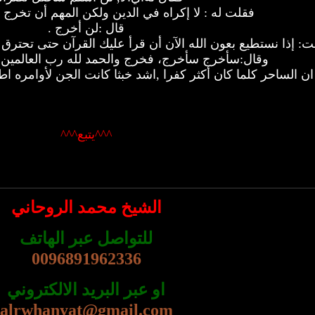
فقلت له : لا إكراه في الدين ولكن المهم أن تخرج 
قال :لن أخرج .
ت: إذا نستطيع بعون الله الآن أن قرأ عليك القرآن حتى تحترق
وقال:سأخرج سأخرج، فخرج والحمد لله رب العالمين 
ن الساحر كلما كان أكثر كفرا ,اشد خبثا كانت الجن لأوامره ا
^^^يتبع^^^
الشيخ محمد الروحاني
للتواصل عبر الهاتف
0096891962336
او عبر البريد الالكتروني
alrwhanyat@gmail.com