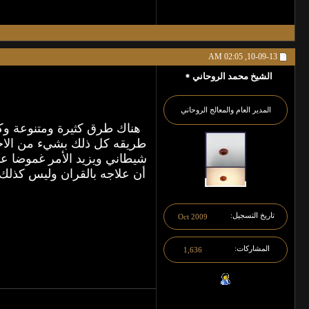
02:05 AM
10-09-13,
الشيخ محمد الروحاني
المدير العام والمعالج الروحاني
هناك طرق كثيرة ومتنوعة وك
طريقه كل ذلك بشيء من الاختص
شيطاني ويزيد الأمر غموضا عند
أن علاجه بالقران وليس كذلك
تاريخ التسجيل
Oct 2009
المشاركات
1,636