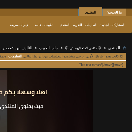
ما الجديد؟
المنتدى
المشاركات الجديدة
التعليمات
التقويم
المنتدى
تطبيقات عامة
خيارات سريعة
المنتدى
۞ منتدى العلم الروحاني ۞
جلب الحبيب
للتاليف بين شخصين
إذا كانت هذه زيارتك الأولى, يرجى مشاهدة التعليمات من الرابط التالي:
التعليمات
. ويمك
[move]This text moves![/move]