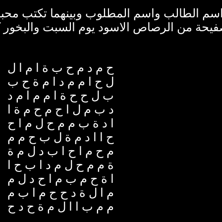
اسم الطالب واسم المطلوب وبينهما تكتب محب
يحة من الرصاص الاسود يوم السبت والبخور كل
ح م د م ح ب ة ا م ا ل
ل ح ا م م د ا م ة ح ب
ب ل ح ح ة ا م م ا م د
د ب م ل ا ح م ح م ة ا
ا د ة ب م م ح ل م ا ح
ح ا ا د م ة ل ب ح م م
م ح م ا ح ا ب د ل م ة
ة م م ح ل م د ا ب ح ا
ا ة ح م ب م ا ح د ل م
م ا ل ة د ح ح م ا ب م
م م ب ا ا ل م ة ح د ح