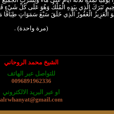
أ يومياً لمدة ثلاثة أيام على ماء ويشرب الجميع
ِ تَبَرَكَ الَّذِي بِيَدِهِ الْمُلْكُ وَهُوَ عَلَى كُلِّ شَيْءٍ قَدِيرُ
وَ الْعَزِيزُ الْغَفُورُ الَّذِي خَلَقَ سَبْعَ سَمَوَاتٍ طِبَاقًا
(مرة واحدة) .
الشيخ محمد الروحاني
للتواصل عبر الهاتف
0096891962336
او عبر البريد الالكتروني
alrwhanyat@gmail.com