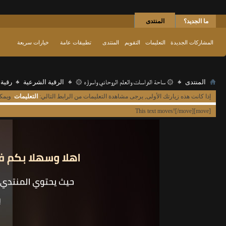
ما الجديد؟
المنتدى
المشاركات الجديدة
التعليمات
التقويم
المنتدى
تطبيقات عامة
خيارات سريعة
المنتدى
۞ ساحة الدراسات والعلم الروحاني واسراره ۞
الرقية الشرعية
رقية ل
إذا كانت هذه زيارتك الأولى, يرجى مشاهدة التعليمات من الرابط التالي:
التعليمات
. ويمك
[move]This text moves![/move]