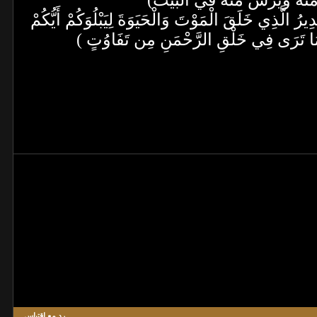
 منه ويرش منه في البيت)
 الَّذِي خَلَقَ الْمَوْتَ وَالْحَيَوَةَ لِيَبْلُوَكُمْ أَيُّكُمْ
 مَا تَرَى فِي خَلْقِ الرَّحْمَنِ مِن تَفَاوُتٍ )
رد مع اقتباس