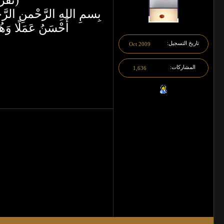
(تقر
بِسمِ اللهِ الرَّحْمنِ الرَّحِيم
أَحْسَنُ عَمَلًا وَهُ
تاريخ التسجيل
Oct 2009
المشاركات
1,636